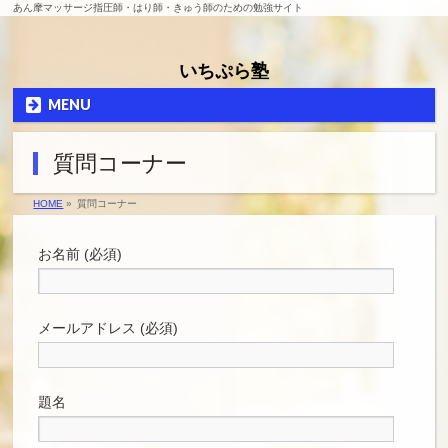
あん摩マッサージ指圧師・はり師・きゅう師のための勉強サイト
いちぷら塾
MENU
質問コーナー
HOME
»
質問コーナー
お名前 (必須)
メールアドレス (必須)
題名